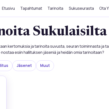
Etusivu
Tapahtumat
Tarinoita
Sukuseurasta
Ota Y
noita Sukulaisilta
otaan kertomuksia ja tarinoita suvusta, seuran toiminnasta ja 
nostaa esiin hallituksen jäseniä ja heidän omia tarinoitaan?
litus
Jäsenet
Muut