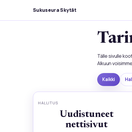
Sukuseura Skytät
Tari
Tälle sivulle ko
Alkuun voisimme 
Kaikki
Hal
Kaikki: 1 tarinaa
HALLITUS
Uudistuneet
nettisivut