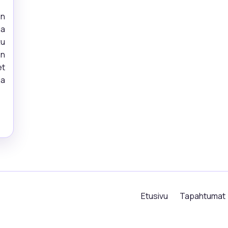
en
ia
tu
en
et
ja
Etusivu
Tapahtumat