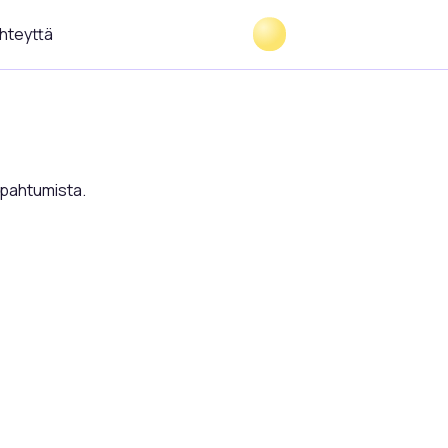
hteyttä
tapahtumista.